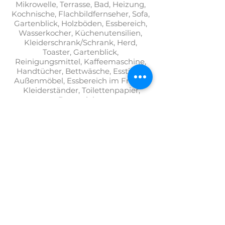
Mikrowelle, Terrasse, Bad, Heizung,
Kochnische, Flachbildfernseher, Sofa,
Gartenblick, Holzböden, Essbereich,
Wasserkocher, Küchenutensilien,
Kleiderschrank/Schrank, Herd,
Toaster, Gartenblick,
Reinigungsmittel, Kaffeemaschine,
Handtücher, Bettwäsche, Esstisch,
Außenmöbel, Essbereich im Freien,
Kleiderständer, Toilettenpapier,
Brettspiele .
BUCHEN SIE GARTENHAUS
+372 554 4290
villaelisabeth@villaelisabeth.ee