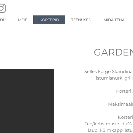
ODU
MEIE
KORTERID
TEENUSED
MIDA TEHA
GARDEN
Selles kõrge Skandinaa
istumisnurk, gril
Korteri
Maksimaalne
Korter
Tee/kohvimasin, dušš, 
laud, külmkapp, istum