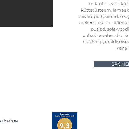
mikrolaineahi, köö
küttesüsteem, lameekr
diivan, puitpõrand, söög
veekeedukann, riidenag
pusled, sofa-voodi,
puhastusvahendid, ko
riidekapp, eraldiseisev
kanal
BRONEE
isabeth.ee