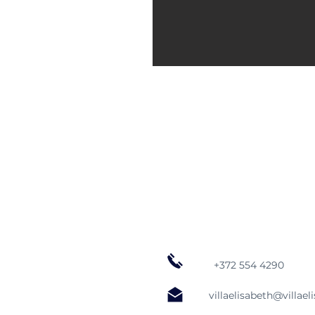
+372 554 4290
villaelisabeth@villael