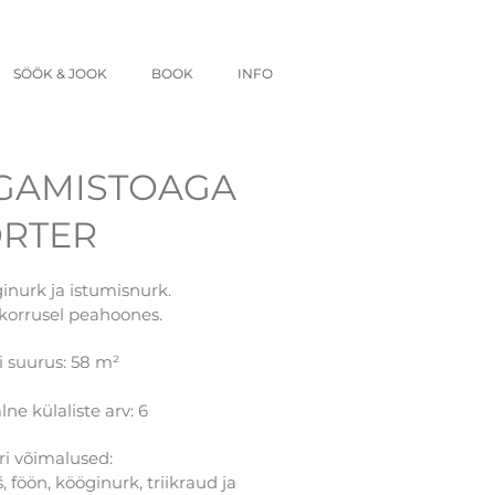
SÖÖK & JOOK
BOOK
INFO
GAMISTOAGA
RTER
inurk ja istumisnurk.
 korrusel peahoones.
i suurus: 58 m²
e külaliste arv: 6
ri võimalused:
 föön, kööginurk, triikraud ja