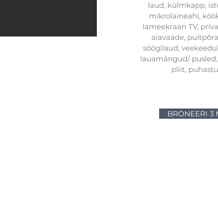
laud, külmkapp, istu
mikrolaineahi, köö
lameekraan TV, privaa
aiavaade, puitpõran
söögilaud, veekeeduk
lauamängud/ pusled, s
pliit, puhast
BRONEERI 3