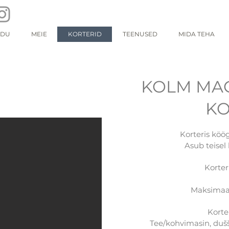
ODU
MEIE
KORTERID
TEENUSED
MIDA TEHA
KOLM MA
KO
Korteris köög
Asub teisel
Korter
Maksimaaln
Korte
Tee/kohvimasin, dušš,