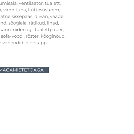
misala, ventilaator, tualett,
k, vannituba, küttesüsteem,
tne sissepääs, diivan, vaade,
d, söögiala, rätikud, linad,
ann, riidenagi, tualettpaber,
ofa-voodi, röster, kööginõud,
usvahendid, riidekapp
 MAGAMISTETOAGA