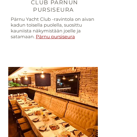
CLUB PÄRNUN
PURSISEURA
Pärnu Yacht Club -ravintola on aivan
kadun toisella puolella, suosittu
kauniista näkymistään joelle ja
satamaan.
Pärnu pursiseura