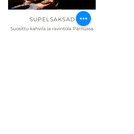
SUPELSAKSAD
Suosittu kahvila ja ravintola Pärnussa.
Tuoreita ja herkullisia kakkuja ja
leivonnaisia, hyvää ruokaa, hyvää
kahvia ja teetä. Värikäs klassinen
sisustus ulkopuutarhan kera. Aina
ystävällinen henkilökunta.
Supelsaksad