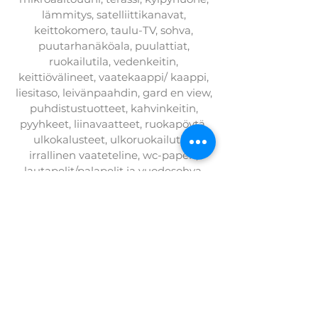
lämmitys, satelliittikanavat,
keittokomero, taulu-TV, sohva,
puutarhanäköala, puulattiat,
ruokailutila, vedenkeitin,
keittiövälineet, vaatekaappi/ kaappi,
liesitaso, leivänpaahdin, gard en view,
puhdistustuotteet, kahvinkeitin,
pyyhkeet, liinavaatteet, ruokapöytä,
ulkokalusteet, ulkoruokailutila,
irrallinen vaateteline, wc-paperi,
lautapelit/palapelit ja vuodesohva.
VARAA PUUTARHALO
+372 554 4290