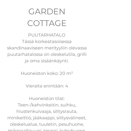
GARDEN
COTTAGE
PUUTARHATALO
Tässä korkeatasoisessa
skandinaaviseen merityyliin olevassa
puutarhatalossa on oleskelutila, grilli
ja oma sisäänkäynti.
Huoneiston koko: 20 m²
Vieraita enintään: 4
Huoneiston tilat:
Teen-/kahvinkeitin, suihku,
hiustenkuivaaja, silitysrauta,
minikeittiö, jääkaappi, silitysvälineet,
oleskelualue, tuuletin, pesuhuone,
mikroaaltouuni, terassi, kylpyhuone,